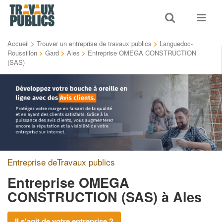
Toggle
Toggle
search
navigat
Accueil
>
Trouver un entreprise de travaux publics
>
Languedoc-
Roussillon
>
Gard
>
Ales
>
Entreprise OMEGA CONSTRUCTION
(SAS)
Entreprise deTravaux publics
Entreprise OMEGA
CONSTRUCTION (SAS)
à Ales
Il s'agit de votre entreprise ?