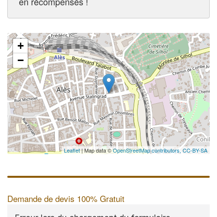
en récompensés !
+
−
Leaflet
| Map data ©
OpenStreetMap contributors,
CC-BY-SA
Demande de devis 100% Gratuit