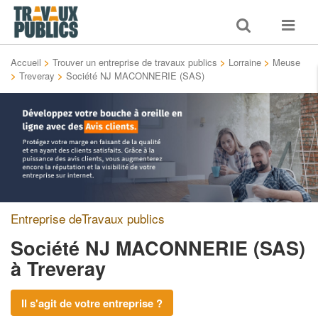
Toggle
Toggle
search
navigat
Accueil
>
Trouver un entreprise de travaux publics
>
Lorraine
>
Meuse
>
Treveray
>
Société NJ MACONNERIE (SAS)
Entreprise deTravaux publics
Société NJ MACONNERIE (SAS)
à Treveray
Il s'agit de votre entreprise ?