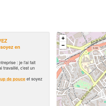
+
VEZ
−
soyez en
eprise : je l'ai fait
i travaillé, c'est un
et soyez
oup de pouce