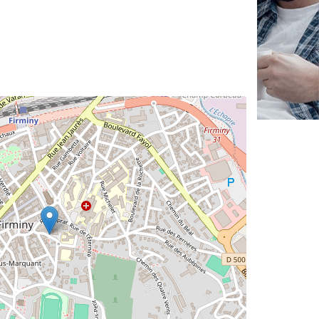
✕
Vous êtes un
professionnel ?
Augmentez votre
et
chiffre d'affaires
vos
tout en gagnant de
marges
!
nouveaux clients