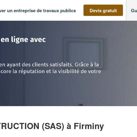
ver un entreprise de travaux publics
Devis gratuit
Gu
-Alpes
>
Loire
>
Firminy
>
Entreprise NCIVEZ CONSTRUCTION (SAS)
TRUCTION (SAS)
à Firminy