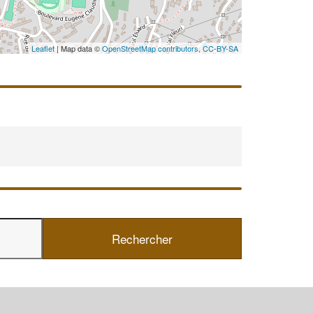
En savoir plus
Leaflet
| Map data ©
OpenStreetMap contributors,
CC-BY-SA