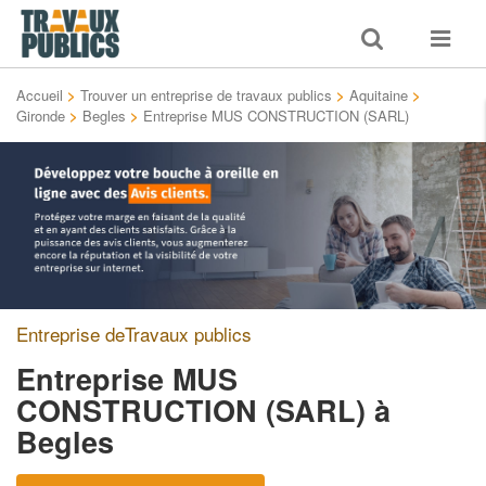
Toggle
Toggle
search
navigat
Accueil
>
Trouver un entreprise de travaux publics
>
Aquitaine
>
Gironde
>
Begles
>
Entreprise MUS CONSTRUCTION (SARL)
Entreprise deTravaux publics
Entreprise MUS
CONSTRUCTION (SARL)
à
Begles