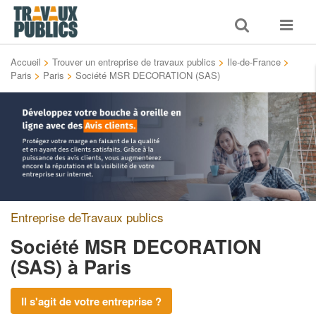
Toggle
Toggle
search
navigat
Accueil
>
Trouver un entreprise de travaux publics
>
Ile-de-France
>
Paris
>
Paris
>
Société MSR DECORATION (SAS)
Entreprise deTravaux publics
Société MSR DECORATION
(SAS)
à Paris
Il s'agit de votre entreprise ?