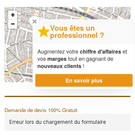
+
✕
−
Vous êtes un
professionnel ?
Augmentez votre
et
chiffre d'affaires
vos
tout en gagnant de
marges
!
nouveaux clients
En savoir plus
Leaflet
| Map data ©
OpenStreetMap contributors,
CC-BY-SA
Demande de devis 100% Gratuit
Erreur lors du chargement du formulaire