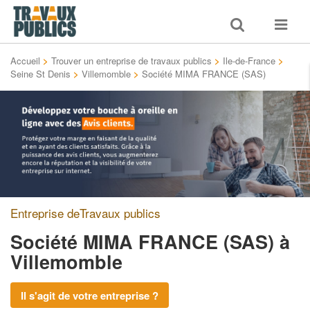
Toggle
Toggle
search
navigat
Accueil
>
Trouver un entreprise de travaux publics
>
Ile-de-France
>
Seine St Denis
>
Villemomble
>
Société MIMA FRANCE (SAS)
Entreprise deTravaux publics
Société MIMA FRANCE (SAS)
à
Villemomble
Il s'agit de votre entreprise ?