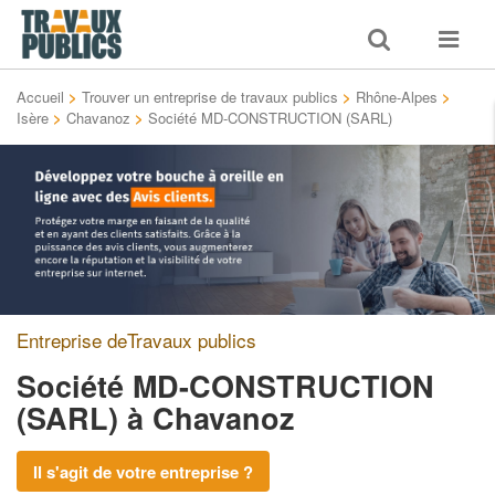
Toggle
Toggle
search
navigat
Accueil
>
Trouver un entreprise de travaux publics
>
Rhône-Alpes
>
Isère
>
Chavanoz
>
Société MD-CONSTRUCTION (SARL)
Entreprise deTravaux publics
Société MD-CONSTRUCTION
(SARL)
à Chavanoz
Il s'agit de votre entreprise ?