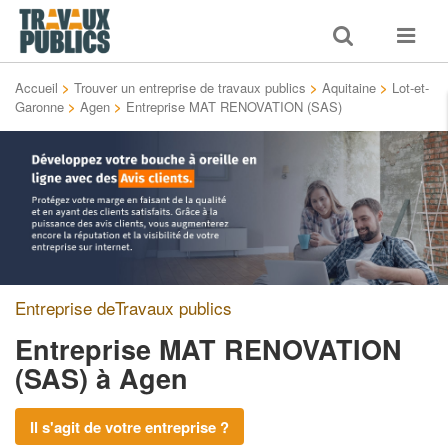
Toggle
Toggle
search
navigat
Accueil
>
Trouver un entreprise de travaux publics
>
Aquitaine
>
Lot-et-
Garonne
>
Agen
>
Entreprise MAT RENOVATION (SAS)
Entreprise deTravaux publics
Entreprise MAT RENOVATION
(SAS)
à Agen
Il s'agit de votre entreprise ?