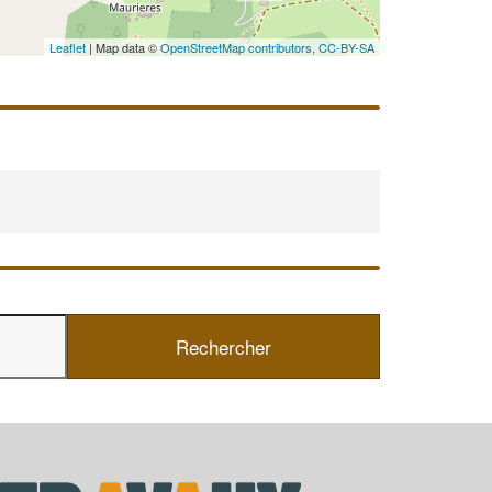
Leaflet
| Map data ©
OpenStreetMap contributors,
CC-BY-SA