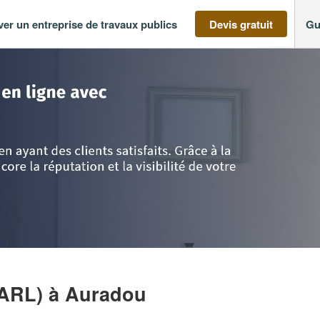
ver un entreprise de travaux publics
Devis gratuit
Gu
ine
>
Lot-et-Garonne
>
Auradou
>
Entreprise MARROT TP (SARL)
SARL)
à Auradou