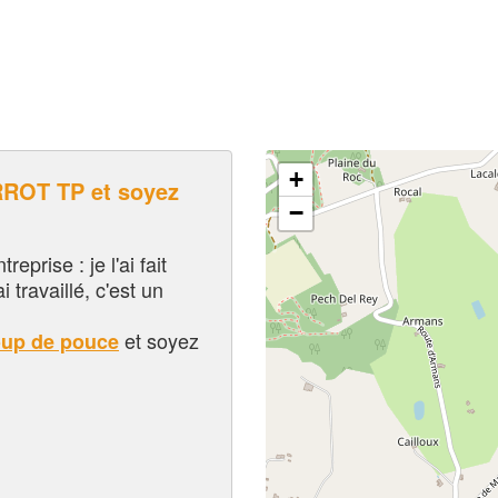
+
OT TP et soyez
−
eprise : je l'ai fait
i travaillé, c'est un
et soyez
oup de pouce