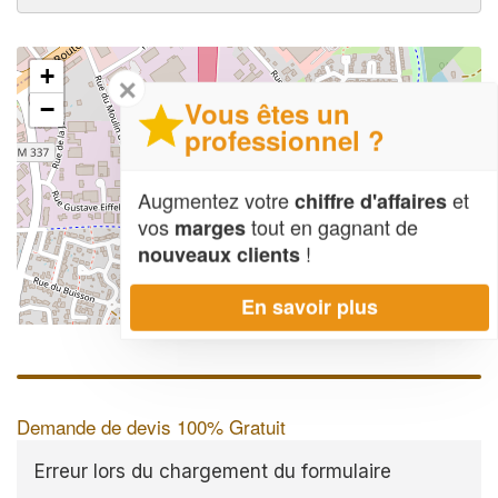
+
✕
Vous êtes un
−
professionnel ?
Augmentez votre
et
chiffre d'affaires
vos
tout en gagnant de
marges
!
nouveaux clients
En savoir plus
Leaflet
| Map data ©
OpenStreetMap contributors,
CC-BY-SA
Demande de devis 100% Gratuit
Erreur lors du chargement du formulaire