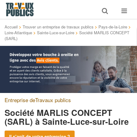
Toggle
Toggle
search
navigat
Accueil
>
Trouver un entreprise de travaux publics
>
Pays-de-la-Loire
>
Loire-Atlantique
>
Sainte-Luce-sur-Loire
>
Société MARLIS CONCEPT
(SARL)
Entreprise deTravaux publics
Société MARLIS CONCEPT
(SARL)
à Sainte-Luce-sur-Loire
Il s'agit de votre entreprise ?