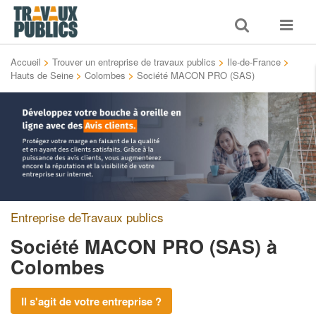
Toggle
Toggle
search
navigat
Accueil
>
Trouver un entreprise de travaux publics
>
Ile-de-France
>
Hauts de Seine
>
Colombes
>
Société MACON PRO (SAS)
Entreprise deTravaux publics
Société MACON PRO (SAS)
à
Colombes
Il s'agit de votre entreprise ?