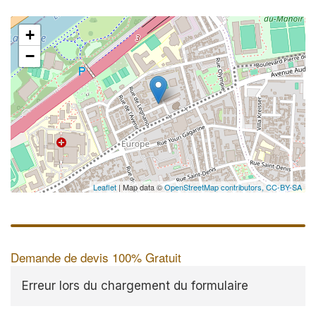
+
−
✕
Au
vo
no
Leaflet
| Map data ©
OpenStreetMap contributors,
CC-BY-SA
Demande de devis 100% Gratuit
Erreur lors du chargement du formulaire