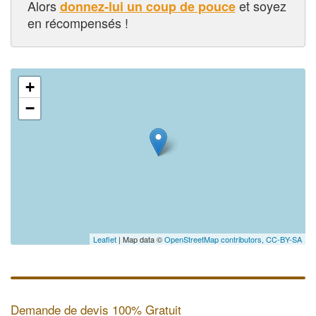
Alors
et soyez
donnez-lui un coup de pouce
en récompensés !
+
✕
−
Leaflet
| Map data ©
OpenStreetMap contributors,
CC-BY-SA
Demande de devis 100% Gratuit