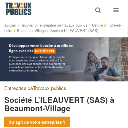
Toggle
Toggle
search
navigat
Accueil
>
Trouver un entreprise de travaux publics
>
Centre
>
Indre-et-
Loire
>
Beaumont-Village
>
Société L’ILEAUVERT (SAS)
Entreprise deTravaux publics
Société L’ILEAUVERT (SAS)
à
Beaumont-Village
Il s'agit de votre entreprise ?