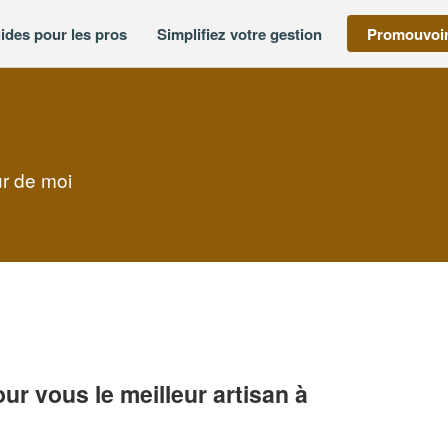
ides pour les pros
Simplifiez votre gestion
Promouvoir
ur de moi
r vous le meilleur artisan à