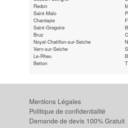
Redon
M
Saint-Malo
P
Chantepie
F
Saint-Gregoire
B
Bruz
C
Noyal-Chatillon-sur-Seiche
N
Vern-sur-Seiche
S
Le-Rheu
B
Betton
T
Mentions Légales
Politique de confidentialité
Demande de devis 100% Gratuit