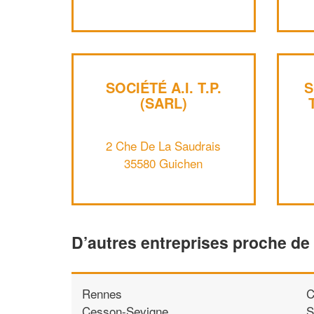
SOCIÉTÉ A.I. T.P.
S
(SARL)
2 Che De La Saudrais
35580 Guichen
D’autres entreprises proche de
Rennes
C
Cesson-Sevigne
S