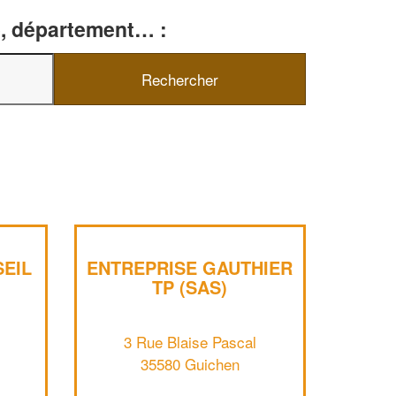
le, département… :
✕
Vous êtes un
professionnel ?
EIL
ENTREPRISE GAUTHIER
Augmentez votre
chiffre d'affaires
TP (SAS)
vos
tout en gagnant de
marges
!
nouveaux clients
3 Rue Blaise Pascal
35580 Guichen
En savoir plus