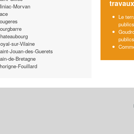
travau
iniac-Morvan
ace
Le ter
ougeres
public
ourgbarre
Goudro
hateaubourg
public
oyal-sur-Vilaine
Commen
aint-Jouan-des-Guerets
ain-de-Bretagne
horigne-Fouillard