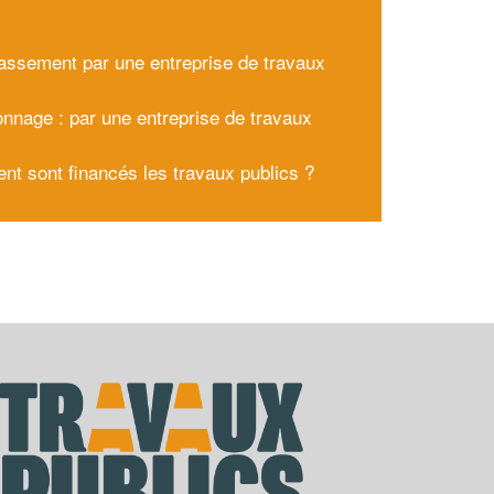
x
rassement par une entreprise de travaux
s
nnage : par une entreprise de travaux
s
t sont financés les travaux publics ?