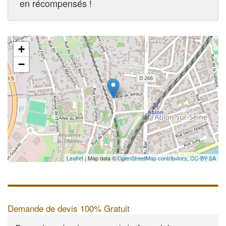
en récompensés !
+
−
Leaflet
| Map data ©
OpenStreetMap contributors,
CC-BY-SA
Demande de devis 100% Gratuit