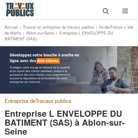
Toggle
Toggle
search
navigat
Accueil
>
Trouver un entreprise de travaux publics
>
Ile-de-France
>
Val
de Marne
>
Ablon-sur-Seine
>
Entreprise L ENVELOPPE DU
BATIMENT (SAS)
Entreprise deTravaux publics
Entreprise L ENVELOPPE DU
BATIMENT (SAS)
à Ablon-sur-
Seine