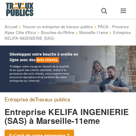
Toggle
Toggle
search
navigat
Accueil
>
Trouver un entreprise de travaux publics
>
PACA - Provence
Alpes Côte d'Azur
>
Bouches-du-Rhône
>
Marseille-11eme
>
Entreprise
KELIFA INGENIERIE (SAS)
Entreprise deTravaux publics
Entreprise KELIFA INGENIERIE
(SAS)
à Marseille-11eme
Il s'agit de votre entreprise ?