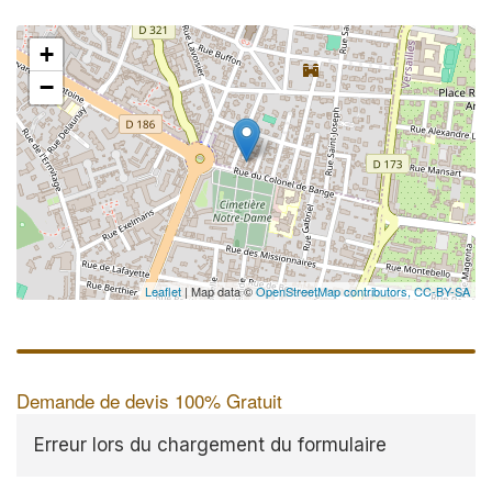
+
−
✕
Leaflet
| Map data ©
OpenStreetMap contributors,
CC-BY-SA
Demande de devis 100% Gratuit
Erreur lors du chargement du formulaire