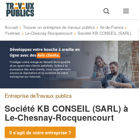
Toggle
Toggle
search
navigat
Accueil
>
Trouver un entreprise de travaux publics
>
Ile-de-France
>
Yvelines
>
Le-Chesnay-Rocquencourt
>
Société KB CONSEIL (SARL)
Entreprise deTravaux publics
Société KB CONSEIL (SARL)
à
Le-Chesnay-Rocquencourt
Il s'agit de votre entreprise ?