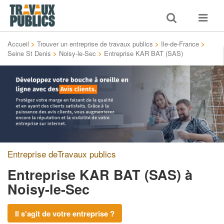
Toggle
Toggle
search
navigat
Accueil
>
Trouver un entreprise de travaux publics
>
Ile-de-France
>
Seine St Denis
>
Noisy-le-Sec
>
Entreprise KAR BAT (SAS)
Entreprise deTravaux publics
Entreprise KAR BAT (SAS)
à
Noisy-le-Sec
Il s'agit de votre entreprise ?