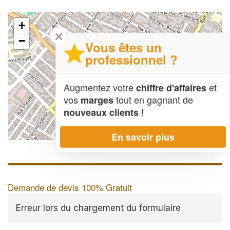
+
✕
−
Vous êtes un
professionnel ?
Augmentez votre
et
chiffre d'affaires
vos
tout en gagnant de
marges
!
nouveaux clients
En savoir plus
Leaflet
| Map data ©
OpenStreetMap contributors,
CC-BY-SA
Demande de devis 100% Gratuit
Erreur lors du chargement du formulaire