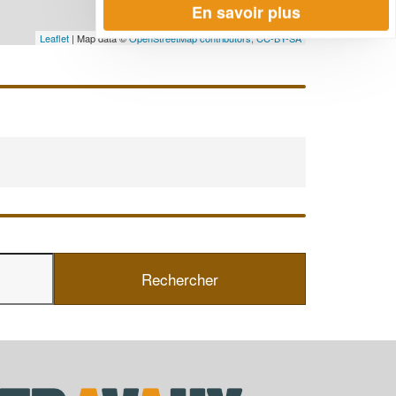
En savoir plus
Leaflet
| Map data ©
OpenStreetMap contributors,
CC-BY-SA