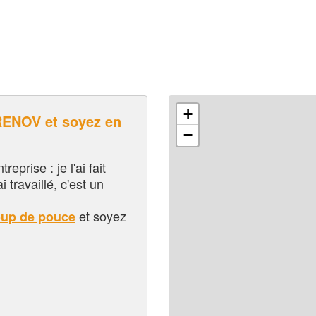
+
ENOV et soyez en
−
eprise : je l'ai fait
i travaillé, c'est un
et soyez
oup de pouce