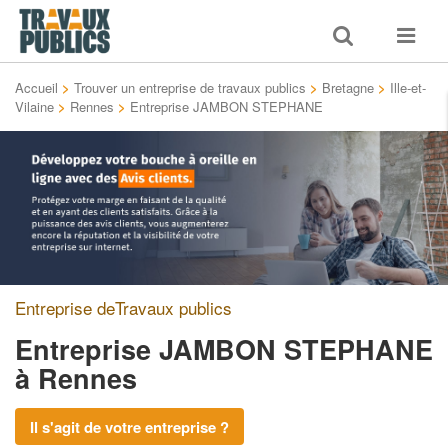
Toggle
Toggle
search
navigat
Accueil
>
Trouver un entreprise de travaux publics
>
Bretagne
>
Ille-et-
Vilaine
>
Rennes
>
Entreprise JAMBON STEPHANE
Entreprise deTravaux publics
Entreprise JAMBON STEPHANE
à Rennes
Il s'agit de votre entreprise ?