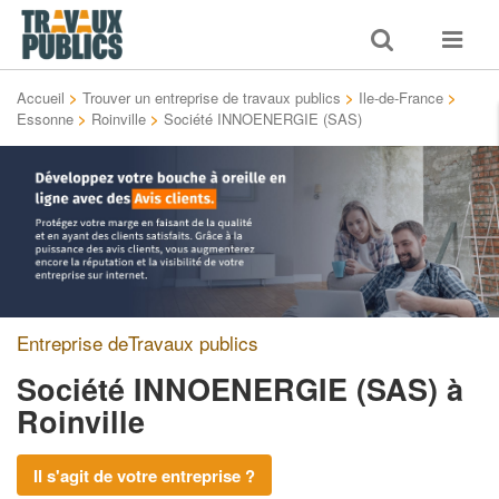
Toggle
Toggle
search
navigat
Accueil
>
Trouver un entreprise de travaux publics
>
Ile-de-France
>
Essonne
>
Roinville
>
Société INNOENERGIE (SAS)
Entreprise deTravaux publics
Société INNOENERGIE (SAS)
à
Roinville
Il s'agit de votre entreprise ?