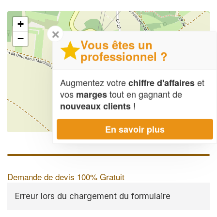
+
✕
−
Vous êtes un
professionnel ?
Augmentez votre
et
chiffre d'affaires
vos
tout en gagnant de
marges
!
nouveaux clients
En savoir plus
Leaflet
| Map data ©
OpenStreetMap contributors,
CC-BY-SA
Demande de devis 100% Gratuit
Erreur lors du chargement du formulaire