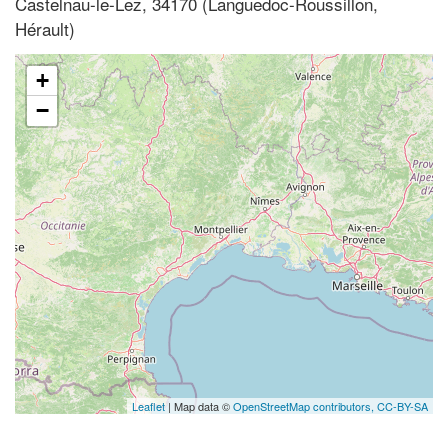
Castelnau-le-Lez, 34170 (Languedoc-Roussillon,
Hérault)
+
−
Leaflet
| Map data ©
OpenStreetMap contributors,
CC-BY-SA