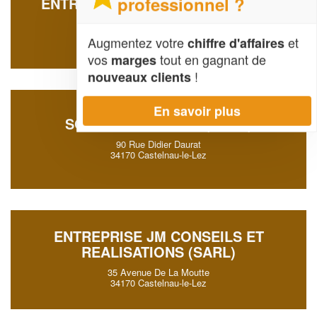
professionnel ?
ENTREPRISE JV BATISUD 34 (SAS)
199 Rue Helene Boucher
34170 Castelnau-le-Lez
Augmentez votre
et
chiffre d'affaires
vos
tout en gagnant de
marges
!
nouveaux clients
En savoir plus
SOCIÉTÉ AQUABATI (SARL)
90 Rue Didier Daurat
34170 Castelnau-le-Lez
ENTREPRISE JM CONSEILS ET
REALISATIONS (SARL)
35 Avenue De La Moutte
34170 Castelnau-le-Lez