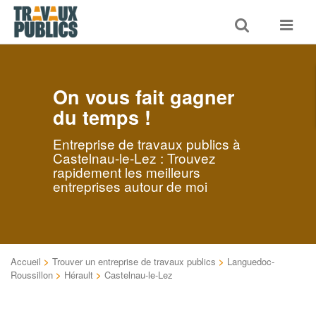
Toggle
Toggle
search
navigat
On vous fait gagner
du temps !
Entreprise de travaux publics à
Castelnau-le-Lez : Trouvez
rapidement les meilleurs
entreprises autour de moi
Accueil
>
Trouver un entreprise de travaux publics
>
Languedoc-
Roussillon
>
Hérault
>
Castelnau-le-Lez