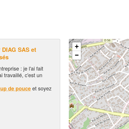
+
DIAG SAS et
−
sés
eprise : je l'ai fait
i travaillé, c'est un
et soyez
oup de pouce