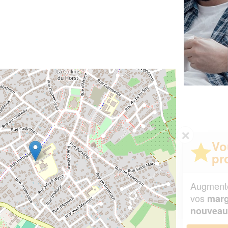
✕
Vous êtes un
professionnel ?
Augmentez votre
et
chiffre d'affaires
vos
tout en gagnant de
marges
!
nouveaux clients