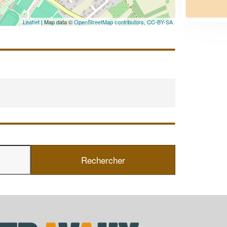
En savoir plus
Leaflet
| Map data ©
OpenStreetMap contributors,
CC-BY-SA