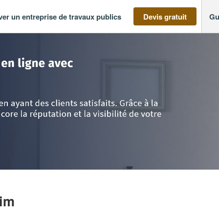
ver un entreprise de travaux publics
Devis gratuit
Gu
e
>
Haut-Rhin
>
Riedisheim
>
HOP DIAG SAS
eim