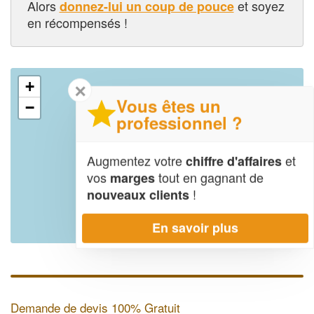
Alors
et soyez
donnez-lui un coup de pouce
en récompensés !
+
✕
Vous êtes un
−
professionnel ?
Augmentez votre
et
chiffre d'affaires
vos
tout en gagnant de
marges
!
nouveaux clients
En savoir plus
Leaflet
| Map data ©
OpenStreetMap contributors,
CC-BY-SA
Demande de devis 100% Gratuit