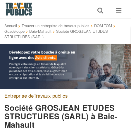
Toggle
Toggle
search
navigat
Accueil
>
Trouver un entreprise de travaux publics
>
DOM-TOM
>
Guadeloupe
>
Baie-Mahault
>
Société GROSJEAN ETUDES
STRUCTURES (SARL)
Entreprise deTravaux publics
Société GROSJEAN ETUDES
STRUCTURES (SARL)
à Baie-
Mahault