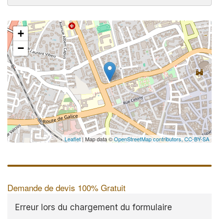
+
✕
−
Au
vo
no
Leaflet
| Map data ©
OpenStreetMap contributors,
CC-BY-SA
Demande de devis 100% Gratuit
Erreur lors du chargement du formulaire