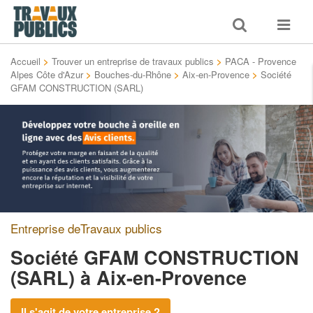
Toggle
Toggle
search
navigat
Accueil
>
Trouver un entreprise de travaux publics
>
PACA - Provence
Alpes Côte d'Azur
>
Bouches-du-Rhône
>
Aix-en-Provence
>
Société
GFAM CONSTRUCTION (SARL)
Entreprise deTravaux publics
Société GFAM CONSTRUCTION
(SARL)
à Aix-en-Provence
Il s'agit de votre entreprise ?