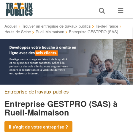
Toggle
Toggle
search
navigat
Accueil
>
Trouver un entreprise de travaux publics
>
Ile-de-France
>
Hauts de Seine
>
Rueil-Malmaison
>
Entreprise GESTPRO (SAS)
Entreprise deTravaux publics
Entreprise GESTPRO (SAS)
à
Rueil-Malmaison
Il s'agit de votre entreprise ?