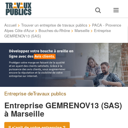
Toggle
Toggle
search
navigat
Accueil
>
Trouver un entreprise de travaux publics
>
PACA - Provence
Alpes Côte d'Azur
>
Bouches-du-Rhône
>
Marseille
>
Entreprise
GEMRENOV13 (SAS)
Entreprise deTravaux publics
Entreprise GEMRENOV13 (SAS)
à Marseille
Il s'agit de votre entreprise ?