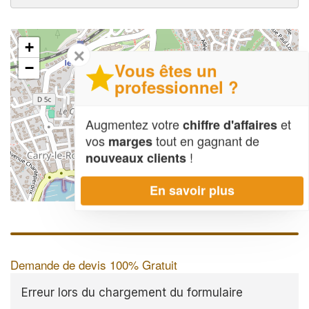
+
✕
Vous êtes un
−
professionnel ?
Augmentez votre
et
chiffre d'affaires
vos
tout en gagnant de
marges
!
nouveaux clients
En savoir plus
Leaflet
| Map data ©
OpenStreetMap contributors,
CC-BY-SA
Demande de devis 100% Gratuit
Erreur lors du chargement du formulaire