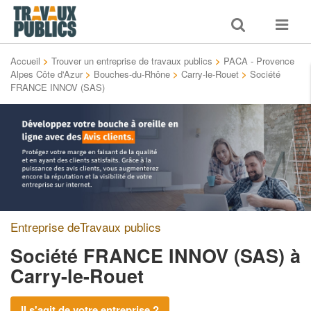
Toggle
Toggle
search
navigat
Accueil
>
Trouver un entreprise de travaux publics
>
PACA - Provence
Alpes Côte d'Azur
>
Bouches-du-Rhône
>
Carry-le-Rouet
>
Société
FRANCE INNOV (SAS)
Entreprise deTravaux publics
Société FRANCE INNOV (SAS)
à
Carry-le-Rouet
Il s'agit de votre entreprise ?