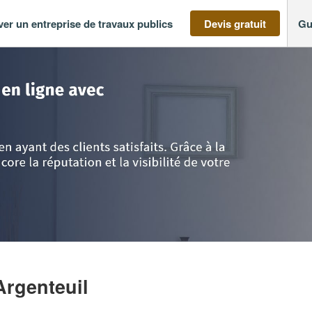
ver un entreprise de travaux publics
Devis gratuit
Gu
-France
>
Val d'Oise
>
Argenteuil
>
Société FB-BAT (SARL)
Argenteuil