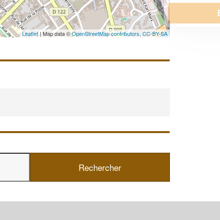
En savoir plus
Leaflet
| Map data ©
OpenStreetMap contributors,
CC-BY-SA