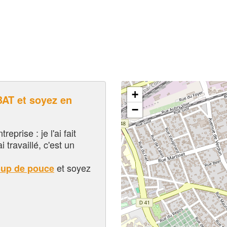
+
T et soyez en
−
eprise : je l'ai fait
i travaillé, c'est un
et soyez
oup de pouce