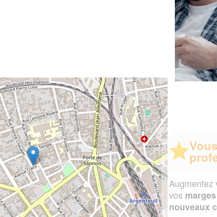
✕
Vous êtes un
professionnel ?
Augmentez votre
et
chiffre d'affaires
vos
tout en gagnant de
marges
!
nouveaux clients