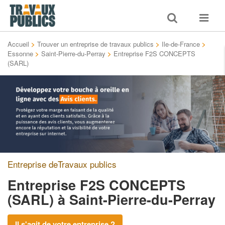
Toggle
Toggle
search
navigat
Accueil
>
Trouver un entreprise de travaux publics
>
Ile-de-France
>
Essonne
>
Saint-Pierre-du-Perray
>
Entreprise F2S CONCEPTS
(SARL)
Entreprise deTravaux publics
Entreprise F2S CONCEPTS
(SARL)
à Saint-Pierre-du-Perray
Il s'agit de votre entreprise ?