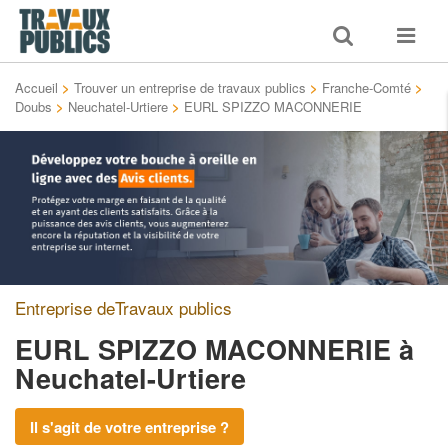
Toggle
Toggle
search
navigat
Accueil
>
Trouver un entreprise de travaux publics
>
Franche-Comté
>
Doubs
>
Neuchatel-Urtiere
>
EURL SPIZZO MACONNERIE
Entreprise deTravaux publics
EURL SPIZZO MACONNERIE
à
Neuchatel-Urtiere
Il s'agit de votre entreprise ?