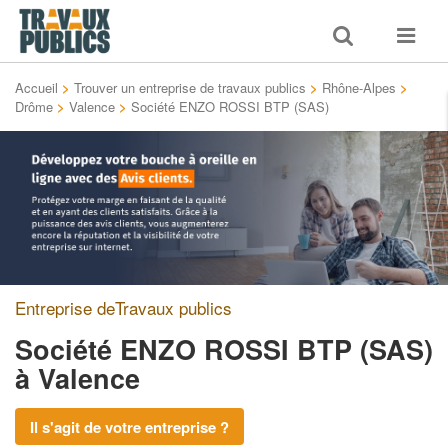
Toggle
Toggle
search
navigat
Accueil
>
Trouver un entreprise de travaux publics
>
Rhône-Alpes
>
Drôme
>
Valence
>
Société ENZO ROSSI BTP (SAS)
Entreprise deTravaux publics
Société ENZO ROSSI BTP (SAS)
à Valence
Il s'agit de votre entreprise ?