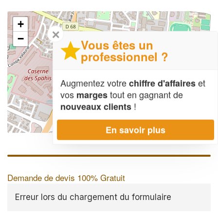
+
✕
−
Vous êtes un
professionnel ?
Augmentez votre
et
chiffre d'affaires
vos
tout en gagnant de
marges
!
nouveaux clients
En savoir plus
Leaflet
| Map data ©
OpenStreetMap contributors,
CC-BY-SA
Demande de devis 100% Gratuit
Erreur lors du chargement du formulaire