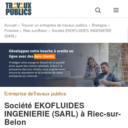
Toggle
Toggle
search
navigat
Accueil
>
Trouver un entreprise de travaux publics
>
Bretagne
>
Finistère
>
Riec-sur-Belon
>
Société EKOFLUIDES INGENIERIE
(SARL)
Entreprise deTravaux publics
Société EKOFLUIDES
INGENIERIE (SARL)
à Riec-sur-
Belon