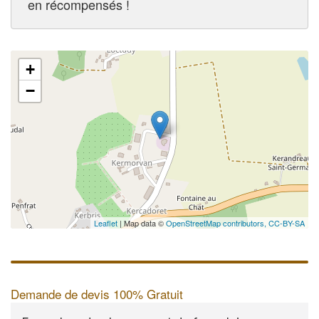
en récompensés !
+
−
Leaflet
| Map data ©
OpenStreetMap contributors,
CC-BY-SA
Demande de devis 100% Gratuit