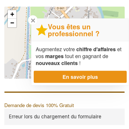
+
✕
−
Vous êtes un
professionnel ?
Augmentez votre
et
chiffre d'affaires
vos
tout en gagnant de
marges
!
nouveaux clients
En savoir plus
Leaflet
| Map data ©
OpenStreetMap contributors,
CC-BY-SA
Demande de devis 100% Gratuit
Erreur lors du chargement du formulaire