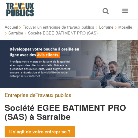
Toggle
Toggle
search
navigat
Accueil
>
Trouver un entreprise de travaux publics
>
Lorraine
>
Moselle
>
Sarralbe
>
Société EGEE BATIMENT PRO (SAS)
Entreprise deTravaux publics
Société EGEE BATIMENT PRO
(SAS)
à Sarralbe
Il s'agit de votre entreprise ?