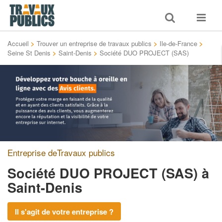
Toggle
Toggle
search
navigat
Accueil
>
Trouver un entreprise de travaux publics
>
Ile-de-France
>
Seine St Denis
>
Saint-Denis
>
Société DUO PROJECT (SAS)
Entreprise deTravaux publics
Société DUO PROJECT (SAS)
à
Saint-Denis
Il s'agit de votre entreprise ?