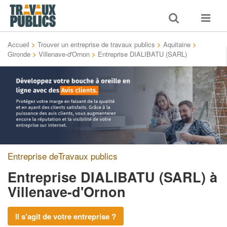
Toggle
Toggle
search
navigat
Accueil
>
Trouver un entreprise de travaux publics
>
Aquitaine
>
Gironde
>
Villenave-d'Ornon
>
Entreprise DIALIBATU (SARL)
Entreprise deTravaux publics
Entreprise DIALIBATU (SARL)
à
Villenave-d'Ornon
Il s'agit de votre entreprise ?