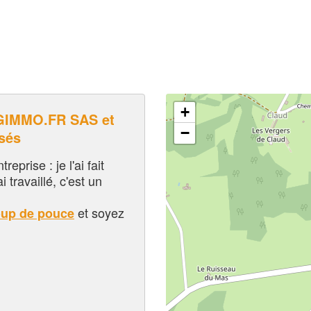
+
GIMMO.FR SAS et
−
sés
eprise : je l'ai fait
i travaillé, c'est un
et soyez
oup de pouce