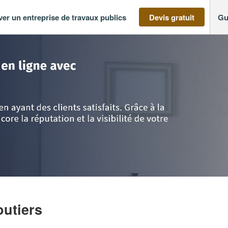
ver un entreprise de travaux publics
Devis gratuit
Gu
in
>
Haute-Vienne
>
Eymoutiers
>
DIAGIMMO.FR SAS
utiers