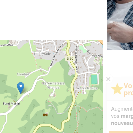
✕
Vous êtes un
professionnel ?
Augmentez votre
et
chiffre d'affaires
vos
tout en gagnant de
marges
!
nouveaux clients