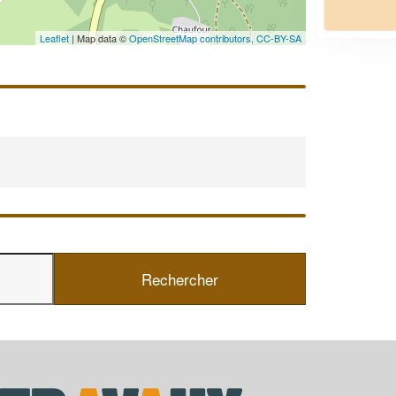
En savoir plus
Leaflet
| Map data ©
OpenStreetMap contributors,
CC-BY-SA