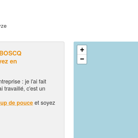
yze
+
LBOSCQ
−
ez en
eprise : je l'ai fait
i travaillé, c'est un
et soyez
oup de pouce