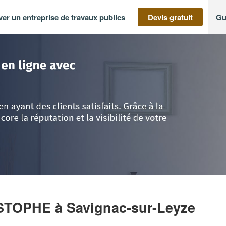
ver un entreprise de travaux publics
Devis gratuit
Gu
ine
>
Lot-et-Garonne
>
Savignac-sur-Leyze
>
Société DELBOSCQ CHRISTO
ISTOPHE
à Savignac-sur-Leyze