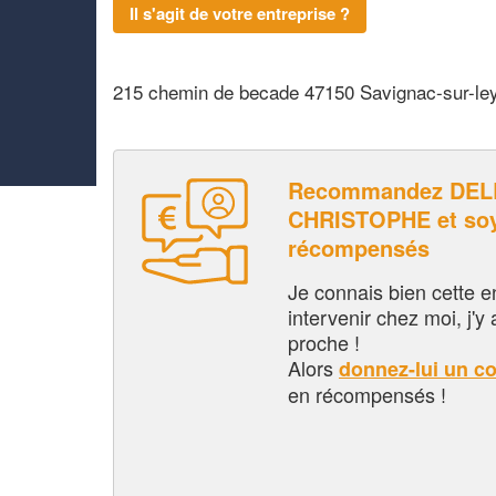
Il s'agit de votre entreprise ?
215 chemin de becade 47150 Savignac-sur-le
Recommandez DE
CHRISTOPHE et soy
récompensés
Je connais bien cette entr
intervenir chez moi, j'y a
proche !
Alors
donnez-lui un c
en récompensés !