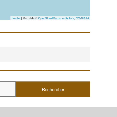
Leaflet
| Map data ©
OpenStreetMap contributors,
CC-BY-SA