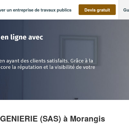
ver un entreprise de travaux publics
Devis gratuit
Gu
-France
>
Essonne
>
Morangis
>
Société DDL CONSEILS INGENIERIE (SAS
NGENIERIE (SAS)
à Morangis