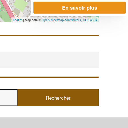
En savoir plus
Leaflet
| Map data ©
OpenStreetMap contributors,
CC-BY-SA