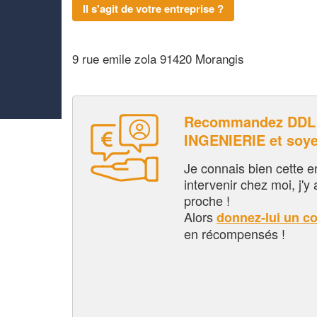
Il s'agit de votre entreprise ?
9 rue emile zola 91420 Morangis
Recommandez DDL
INGENIERIE et soy
Je connais bien cette entr
intervenir chez moi, j'y a
proche !
Alors
donnez-lui un c
en récompensés !