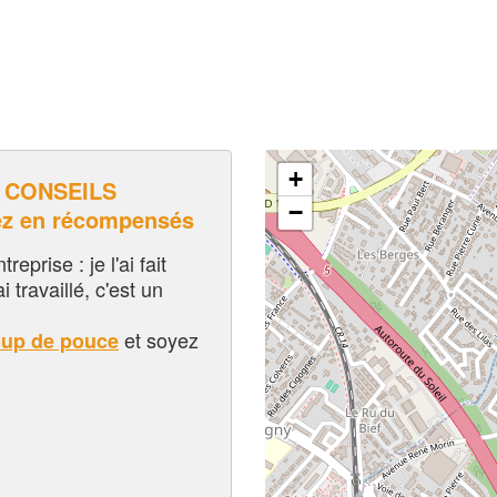
+
 CONSEILS
−
ez en récompensés
eprise : je l'ai fait
i travaillé, c'est un
et soyez
oup de pouce