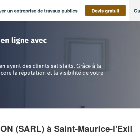
ver un entreprise de travaux publics
Devis gratuit
Gu
-Alpes
>
Isère
>
Saint-Maurice-l'Exil
>
Entreprise DBS PROJECTION (SARL)
ION (SARL)
à Saint-Maurice-l'Exil