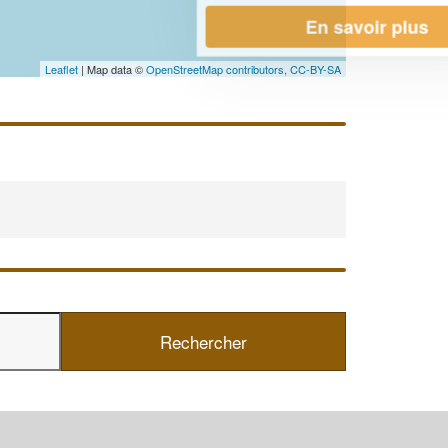
En savoir plus
Leaflet
| Map data ©
OpenStreetMap contributors,
CC-BY-SA