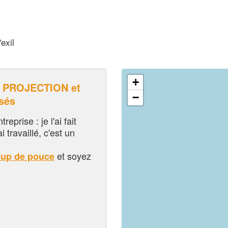
exil
+
 PROJECTION et
−
sés
eprise : je l'ai fait
i travaillé, c'est un
et soyez
oup de pouce