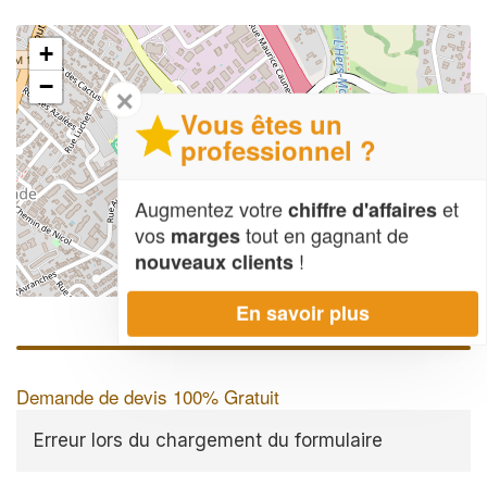
+
−
✕
Vous êtes un
professionnel ?
Augmentez votre
et
chiffre d'affaires
vos
tout en gagnant de
marges
!
nouveaux clients
Leaflet
| Map data ©
OpenStreetMap contributors,
CC-BY-SA
En savoir plus
Demande de devis 100% Gratuit
Erreur lors du chargement du formulaire