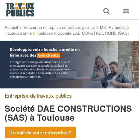
Toggle
Toggle
search
navigat
Accueil
>
Trouver un entreprise de travaux publics
>
Midi-Pyrénées
>
Haute-Garonne
>
Toulouse
>
Société DAE CONSTRUCTIONS (SAS)
Entreprise deTravaux publics
Société DAE CONSTRUCTIONS
(SAS)
à Toulouse
Il s'agit de votre entreprise ?