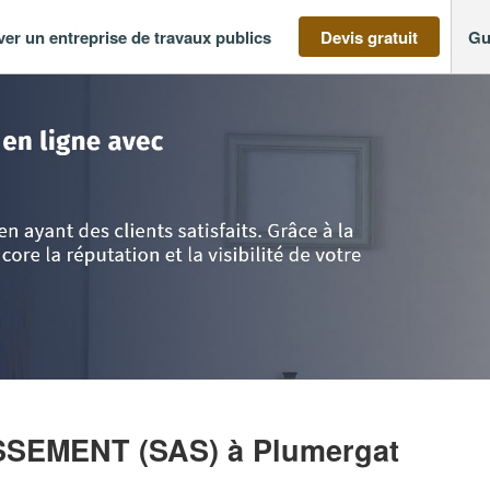
ver un entreprise de travaux publics
Devis gratuit
Gu
ne
>
Morbihan
>
Plumergat
>
Entreprise D.T P ASSAINISSEMENT (SAS)
ISSEMENT (SAS)
à Plumergat