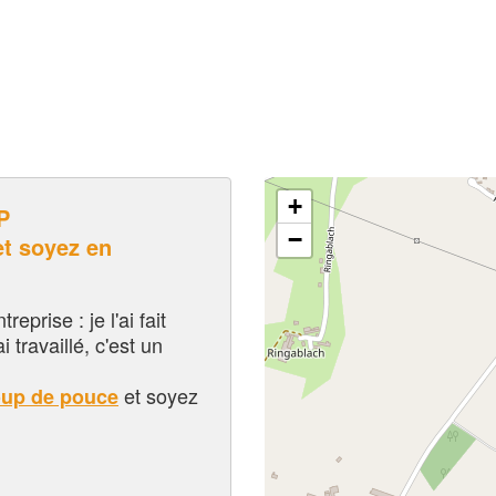
+
P
−
t soyez en
eprise : je l'ai fait
i travaillé, c'est un
et soyez
oup de pouce