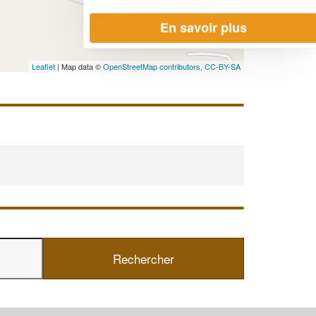
En savoir plus
Leaflet
| Map data ©
OpenStreetMap contributors,
CC-BY-SA