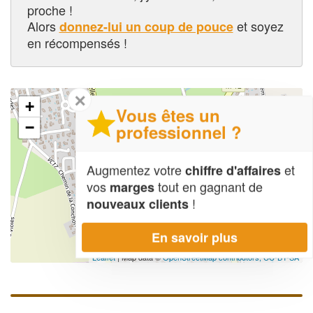
proche !
Alors
et soyez
donnez-lui un coup de pouce
en récompensés !
✕
+
Vous êtes un
−
professionnel ?
Augmentez votre
et
chiffre d'affaires
vos
tout en gagnant de
marges
!
nouveaux clients
En savoir plus
Leaflet
| Map data ©
OpenStreetMap contributors,
CC-BY-SA