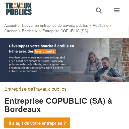
Toggle
Toggle
search
navigat
Accueil
>
Trouver un entreprise de travaux publics
>
Aquitaine
>
Gironde
>
Bordeaux
>
Entreprise COPUBLIC (SA)
Entreprise deTravaux publics
Entreprise COPUBLIC (SA)
à
Bordeaux
Il s'agit de votre entreprise ?