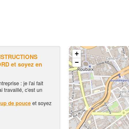
+
NSTRUCTIONS
−
D et soyez en
eprise : je l'ai fait
i travaillé, c'est un
et soyez
oup de pouce