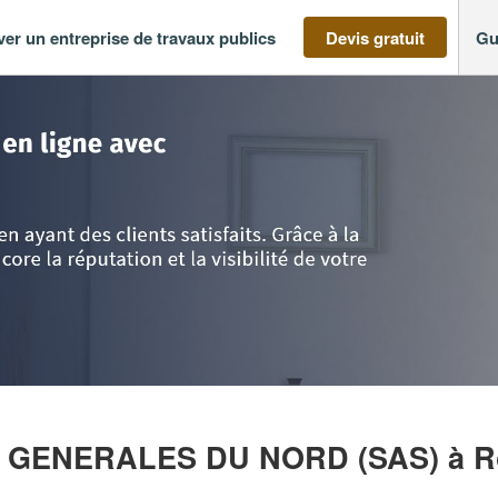
ver un entreprise de travaux publics
Devis gratuit
Gu
as-de-Calais
>
Nord
>
Roubaix
>
Société CONSTRUCTIONS GENERALES 
S GENERALES DU NORD (SAS)
à R