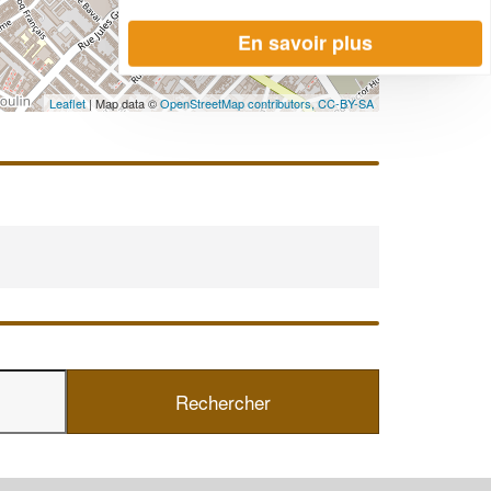
En savoir plus
Leaflet
| Map data ©
OpenStreetMap contributors,
CC-BY-SA