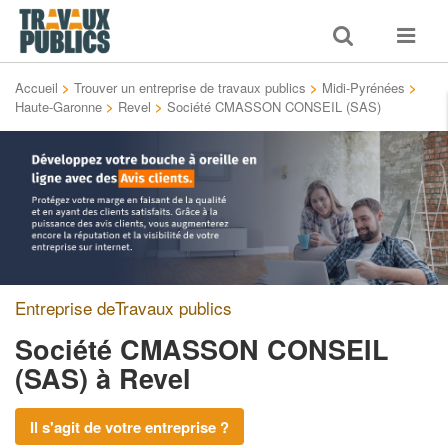
Toggle
Toggle
search
navigat
Accueil
>
Trouver un entreprise de travaux publics
>
Midi-Pyrénées
>
Haute-Garonne
>
Revel
>
Société CMASSON CONSEIL (SAS)
Entreprise deTravaux publics
Société CMASSON CONSEIL
(SAS)
à Revel
Il s'agit de votre entreprise ?