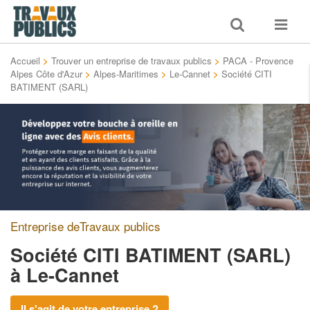
Toggle
Toggle
search
navigat
Accueil
>
Trouver un entreprise de travaux publics
>
PACA - Provence
Alpes Côte d'Azur
>
Alpes-Maritimes
>
Le-Cannet
>
Société CITI
BATIMENT (SARL)
Entreprise deTravaux publics
Société CITI BATIMENT (SARL)
à Le-Cannet
Il s'agit de votre entreprise ?