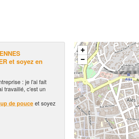
+
VENNES
−
 et soyez en
eprise : je l'ai fait
i travaillé, c'est un
et soyez
oup de pouce