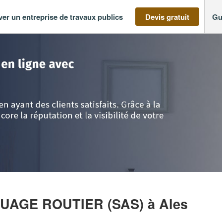
ver un entreprise de travaux publics
Devis gratuit
Gu
doc-Roussillon
>
Gard
>
Ales
>
Société CEVENNES MARQUAGE ROUTIER
QUAGE ROUTIER (SAS)
à Ales