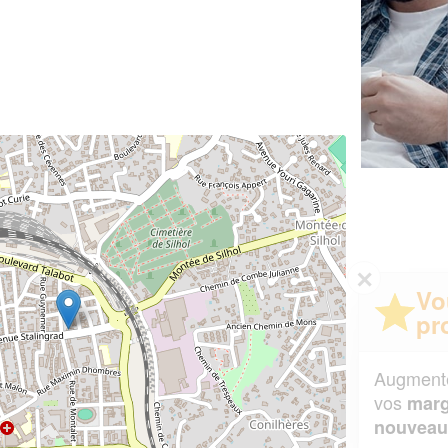
✕
Vous êtes un
professionnel ?
Augmentez votre
et
chiffre d'affaires
vos
tout en gagnant de
marges
!
nouveaux clients