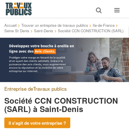
Toggle
Toggle
search
navigat
Accueil
>
Trouver un entreprise de travaux publics
>
Ile-de-France
>
Seine St Denis
>
Saint-Denis
>
Société CCN CONSTRUCTION (SARL)
Entreprise deTravaux publics
Société CCN CONSTRUCTION
(SARL)
à Saint-Denis
Il s'agit de votre entreprise ?