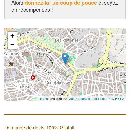
Alors
et soyez
donnez-lui un coup de pouce
en récompensés !
+
−
Leaflet
| Map data ©
OpenStreetMap contributors,
CC-BY-SA
Demande de devis 100% Gratuit