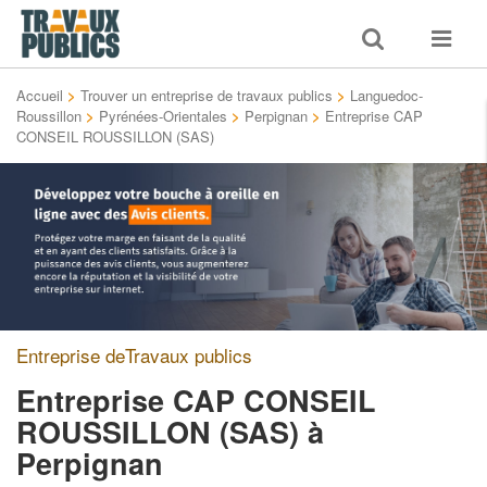
Toggle
Toggle
search
navigat
Accueil
>
Trouver un entreprise de travaux publics
>
Languedoc-
Roussillon
>
Pyrénées-Orientales
>
Perpignan
>
Entreprise CAP
CONSEIL ROUSSILLON (SAS)
Entreprise deTravaux publics
Entreprise CAP CONSEIL
ROUSSILLON (SAS)
à
Perpignan